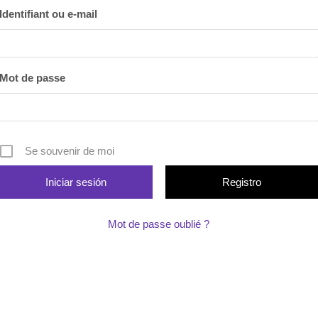
rs
Diari de la Fundació
Identifiant ou e-mail
clars
Fundesplai als mitjans
ivitats
Xarxes socials
cativa
Mot de passe
Se souvenir de moi
Registro
Mot de passe oublié ?