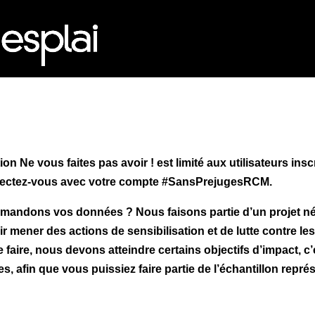
MÓN ESCOLAR
ALBERG CENTRE
CCIÓ SOCIAL I JOVES
ESPLAIS
on Ne vous faites pas avoir ! est limité aux utilisateurs insc
nectez-vous avec votre compte #SansPrejugesRCM.
andons vos données ? Nous faisons partie d’un projet né
 mener des actions de sensibilisation et de lutte contre les
e faire, nous devons atteindre certains objectifs d’impact, 
afin que vous puissiez faire partie de l’échantillon représe
ACTUALITAT
Notícies
CO
Butlletins