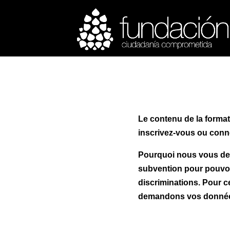
ACTIVITATS D'ESTIU
CASES DE COLÒNIES
A
Le contenu de la formati
inscrivez-vous ou con
Pourquoi nous vous dem
subvention pour pouvoir
discriminations. Pour c
demandons vos données, 
CONEIX FUNDESPLAI
La Fundació
L'equip