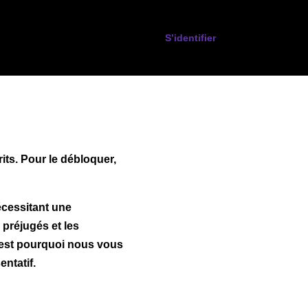
S’identifier
 ESPLAI
FORMACIÓ
SUPORT TERCER SECTOR
rits. Pour le débloquer,
cessitant une
 préjugés et les
c’est pourquoi nous vous
ntatif.
L·LABORA
Fes voluntariat
Fes un donatiu